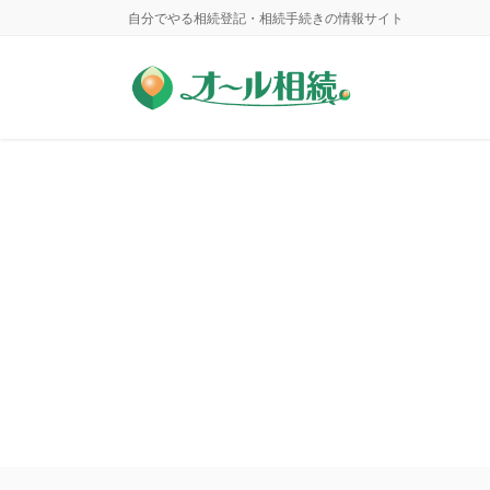
コ
ナ
自分でやる相続登記・相続手続きの情報サイト
ン
ビ
テ
ゲ
ン
ー
ツ
シ
に
ョ
移
ン
動
に
移
動