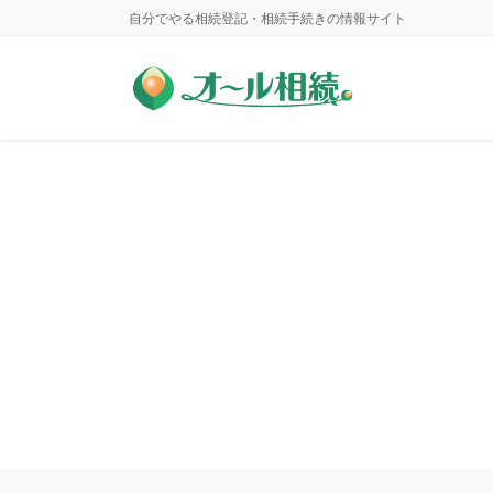
コ
ナ
自分でやる相続登記・相続手続きの情報サイト
ン
ビ
テ
ゲ
ン
ー
ツ
シ
に
ョ
移
ン
動
に
移
動