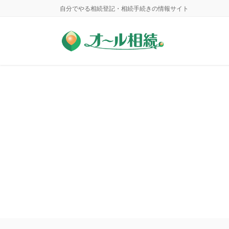
コ
ナ
自分でやる相続登記・相続手続きの情報サイト
ン
ビ
テ
ゲ
ン
ー
ツ
シ
に
ョ
移
ン
動
に
移
動