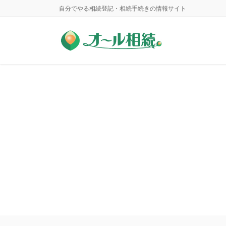
コ
ナ
自分でやる相続登記・相続手続きの情報サイト
ン
ビ
テ
ゲ
ン
ー
ツ
シ
に
ョ
移
ン
動
に
移
動