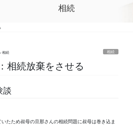
相続
る
相続
 相続
：相続放棄をさせる
験談
。
ていたため叔母の旦那さんの相続問題に叔母は巻き込ま