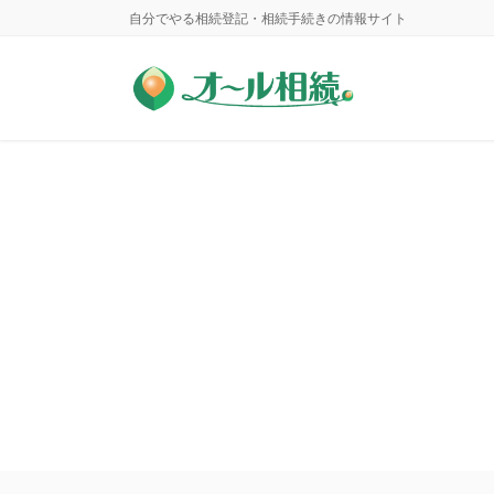
コ
ナ
自分でやる相続登記・相続手続きの情報サイト
ン
ビ
テ
ゲ
ン
ー
ツ
シ
に
ョ
移
ン
動
に
移
動