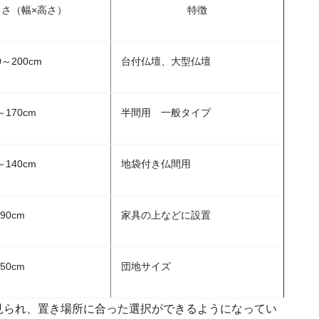
きさ（幅×高さ）
特徴
0～200cm
台付仏壇、大型仏壇
～170cm
半間用 一般タイプ
～140cm
地袋付き仏間用
90cm
家具の上などに設置
50cm
団地サイズ
見られ、置き場所に合った選択ができるようになってい