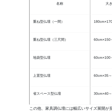
名称
大
重ね型仏壇（一間）
180cm×17
重ね型仏壇（三尺間）
60cm×150
地袋型仏壇
60cm×100
上置型仏壇
60cm×35～
省スペース型仏壇
30cm×40～
この他、家具調仏壇には幅広いサイズ展開が