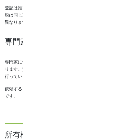
登記は誰でも行うことができますが、誰が行ってもこの登録免許
税は同じ基準でかかります。税率は、その登記の設定原因により
異なります。詳しくは後述します。
専門家に依頼する場合に必要な費用
専門家に依頼をする場合には設定を司法書士に依頼することにな
ります。資格としては、弁護士も行うことができますが、通常は
行っていません。
依頼する場合は、当然ながら、その司法書士に支払う費用が必要
です。
所有権移転登記の実費