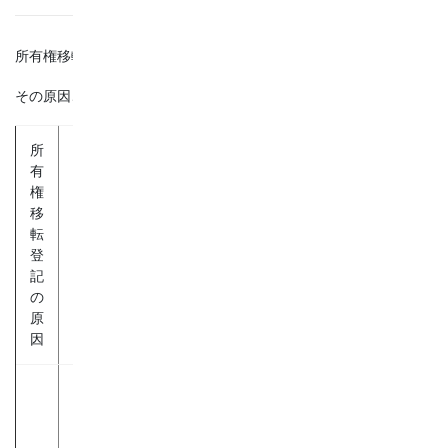
所有権移転登記には、必ず登録免許税がかかります。
その原因ごとに税率が異なり、具体的には下記のとおりです。
所
有
権
移
転
税率
登
記
の
原
因
20/1