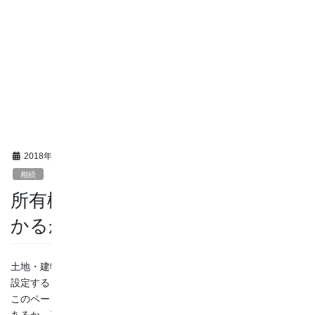
2018年8月19日
/ 最終更新日 :
2019年9月11日
オール 相続
相続
所有権移転登記の費用はいくらか
かるかのまとめ
土地・建物などの不動産の所有権を、亡くなった人から相続人に
設定するとき（所有権移転登記）には費用がかかります。
このページでは、所有権移転登記には、どのような費用の負担が